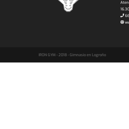
Atenc
16.30
66
ww
IRON GYM - 2018 - Gimnasio en Logroño