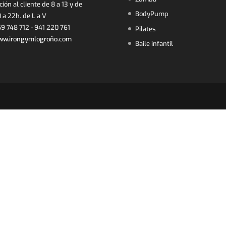
ión al cliente de 8 a 13 y de
BodyPump
 a 22h. de L a V
9 748 712 - 941 220 761
Pilates
w.irongymlogroño.com
Baile infantil